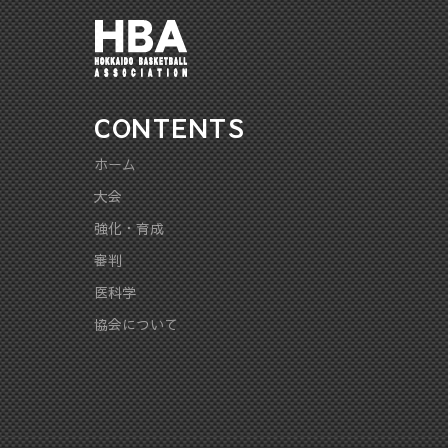
CONTENTS
ホーム
大会
強化・育成
審判
医科学
協会について