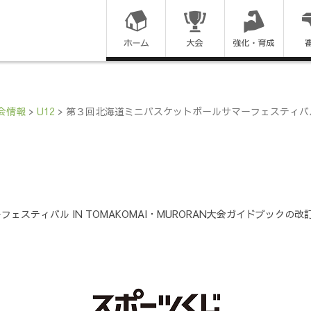
コ
ン
テ
ン
会情報
>
U12
>
第３回北海道ミニバスケットボールサマーフェスティバル I
ツ
に
ス
スティバル IN TOMAKOMAI・MURORAN大会ガイドブックの改
キ
ッ
プ
す