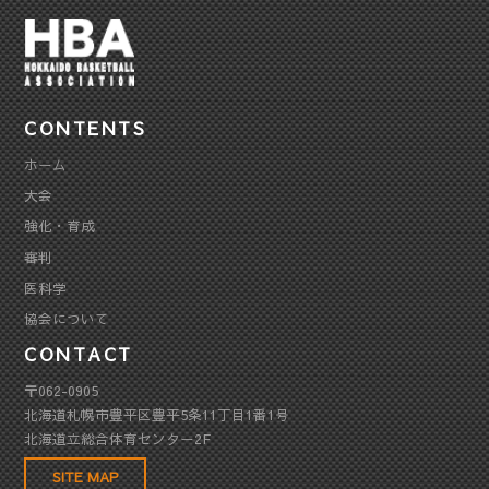
CONTENTS
ホーム
大会
強化・育成
審判
医科学
協会について
CONTACT
〒062-0905
北海道札幌市豊平区豊平5条11丁目1番1号
北海道立総合体育センター2F
SITE MAP