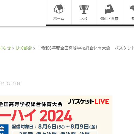
コ
ン
テ
ン
知らせ
>
U18部会
>
「令和6年度全国高等学校総合体育大会 バスケットボ
ツ
に
ス
24年7月24日
キ
ッ
プ
す