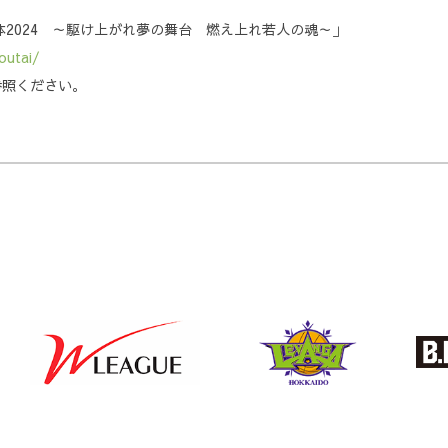
体2024 ～駆け上がれ夢の舞台 燃え上れ若人の魂～」
outai/
参照ください。