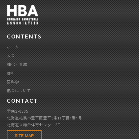
CONTENTS
ホーム
大会
強化・育成
審判
医科学
協会について
CONTACT
〒062-0905
北海道札幌市豊平区豊平5条11丁目1番1号
北海道立総合体育センター2F
SITE MAP