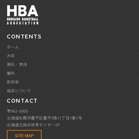
CONTENTS
ホーム
大会
強化・育成
審判
医科学
協会について
CONTACT
〒062-0905
北海道札幌市豊平区豊平5条11丁目1番1号
北海道立総合体育センター2F
SITE MAP