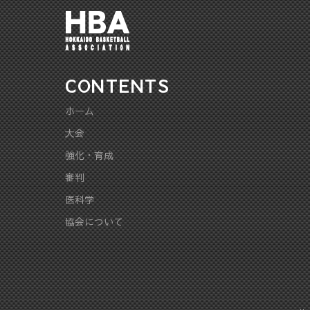
CONTENTS
ホーム
大会
強化・育成
審判
医科学
協会について