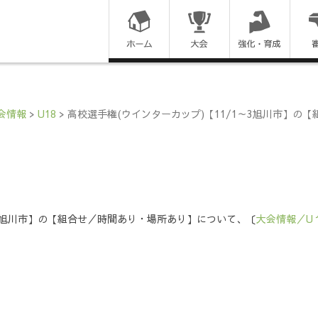
コ
ン
テ
ン
会情報
>
U18
>
高校選手権(ウインターカップ)【11/1～3旭川市】の
ツ
に
ス
～3旭川市】の【組合せ／時間あり・場所あり】について、〔
大会情報／U
キ
ッ
プ
す