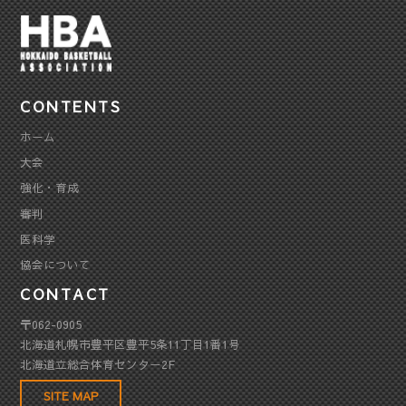
CONTENTS
ホーム
大会
強化・育成
審判
医科学
協会について
CONTACT
〒062-0905
北海道札幌市豊平区豊平5条11丁目1番1号
北海道立総合体育センター2F
SITE MAP