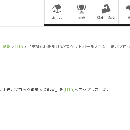
コ
ン
テ
ン
会情報
>
U15
>
“第5回北海道U15バスケットボール大会に「道北ブロ
ツ
に
ス
会に「道北ブロック最終大会結果」を
へアップしました。
[U15]
キ
ッ
プ
す