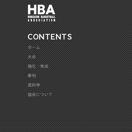
CONTENTS
ホーム
大会
強化・育成
審判
医科学
協会について