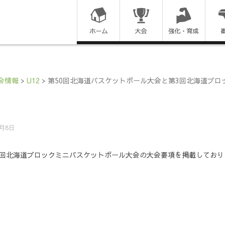
コ
ン
テ
ン
会情報
>
U12
>
第50回北海道バスケットボール大会と第3回北海道ブ
ツ
に
0月8日
ス
3回北海道ブロックミニバスケットボール大会の大会要項を掲載しており
キ
ッ
プ
す