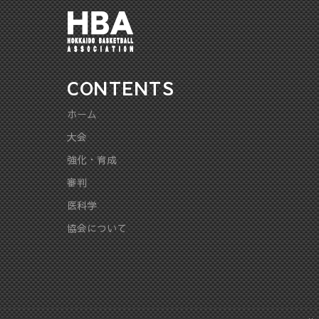
CONTENTS
ホーム
大会
強化・育成
審判
医科学
協会について