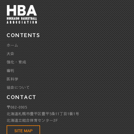
CONTENTS
ホーム
大会
強化・育成
審判
医科学
協会について
CONTACT
〒062-0905
北海道札幌市豊平区豊平5条11丁目1番1号
北海道立総合体育センター2F
SITE MAP