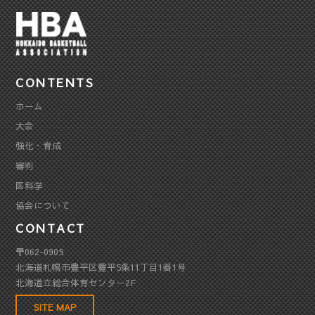
CONTENTS
ホーム
大会
強化・育成
審判
医科学
協会について
CONTACT
〒062-0905
北海道札幌市豊平区豊平5条11丁目1番1号
北海道立総合体育センター2F
SITE MAP