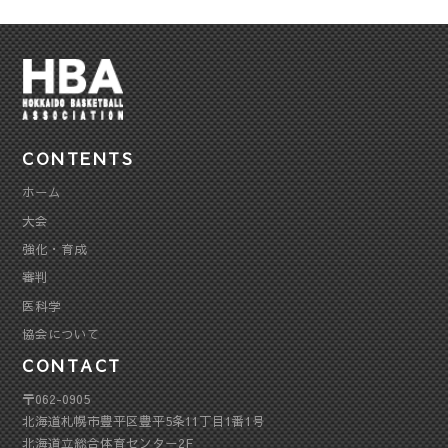
CONTENTS
ホーム
大会
強化・育成
審判
医科学
協会について
CONTACT
〒062-0905
北海道札幌市豊平区豊平5条11丁目1番1号
北海道立総合体育センター2F