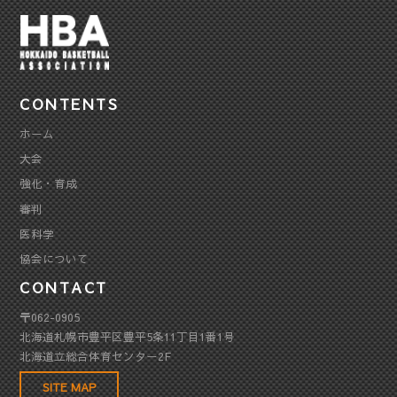
CONTENTS
ホーム
大会
強化・育成
審判
医科学
協会について
CONTACT
〒062-0905
北海道札幌市豊平区豊平5条11丁目1番1号
北海道立総合体育センター2F
SITE MAP