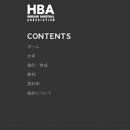
CONTENTS
ホーム
大会
強化・育成
審判
医科学
協会について