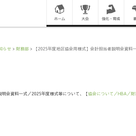
コ
ン
テ
ン
知らせ
>
財務部
>
【2025年度地区協会用様式】会計担当者説明会資料一
ツ
に
ス
説明会資料一式／2025年度様式等について、【
協会について／HBA／財
キ
ッ
プ
す