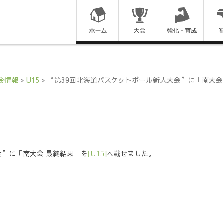
コ
ン
テ
ン
会情報
>
U15
>
“第39回北海道バスケットボール新人大会”に「南大会
ツ
に
ス
会”に「南大会 最終結果」を
へ載せました。
[U15]
キ
ッ
プ
す