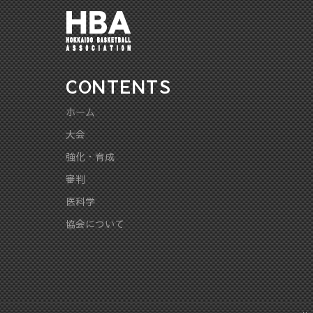
CONTENTS
ホーム
大会
強化・育成
審判
医科学
協会について