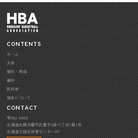
CONTENTS
ホーム
大会
強化・育成
審判
医科学
協会について
CONTACT
〒062-0905
北海道札幌市豊平区豊平5条11丁目1番1号
北海道立総合体育センター2F