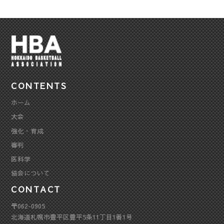
CONTENTS
ホーム
大会
強化・育成
審判
医科学
協会について
CONTACT
〒062-0905
北海道札幌市豊平区豊平5条11丁目1番1号