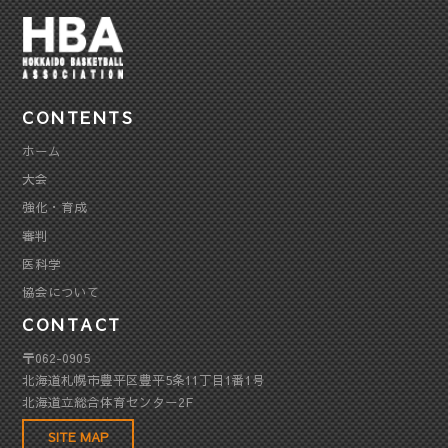
CONTENTS
ホーム
大会
強化・育成
審判
医科学
協会について
CONTACT
〒062-0905
北海道札幌市豊平区豊平5条11丁目1番1号
北海道立総合体育センター2F
SITE MAP