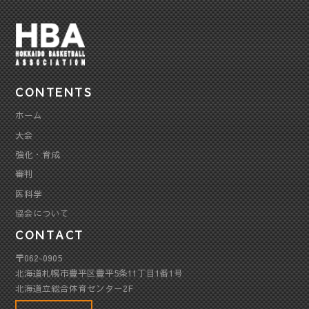
CONTENTS
ホーム
大会
強化・育成
審判
医科学
協会について
CONTACT
〒062-0905
北海道札幌市豊平区豊平5条11丁目1番1号
北海道立総合体育センター2F