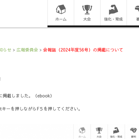
コ
ン
テ
ン
知らせ
>
広報委員会
>
会報誌（2024年度56号）の掲載について
ツ
に
日
ス
に掲載しました。（ebook）
キ
ftキーを押しながらF５を押してください。
ッ
プ
す