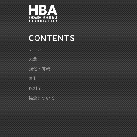
CONTENTS
ホーム
大会
強化・育成
審判
医科学
協会について