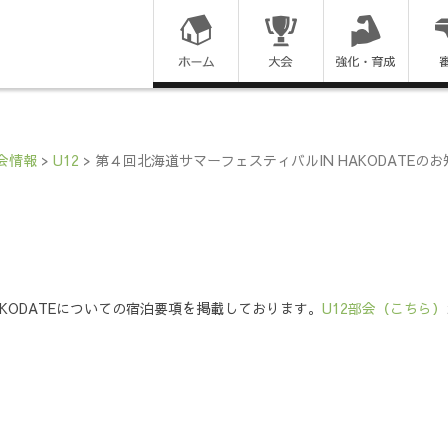
コ
ン
テ
ン
会情報
>
U12
>
第４回北海道サマーフェスティバルIN HAKODATEの
ツ
に
ス
AKODATEについての宿泊要項を掲載しております。
U12部会（こちら）
キ
ッ
プ
す