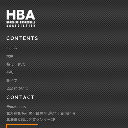
CONTENTS
ホーム
大会
強化・育成
審判
医科学
協会について
CONTACT
〒062-0905
北海道札幌市豊平区豊平5条11丁目1番1号
北海道立総合体育センター2F