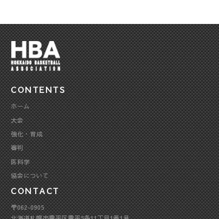
CONTENTS
ホーム
大会
強化・育成
審判
医科学
協会について
CONTACT
〒062-0905
北海道札幌市豊平区豊平5条11丁目1番1号