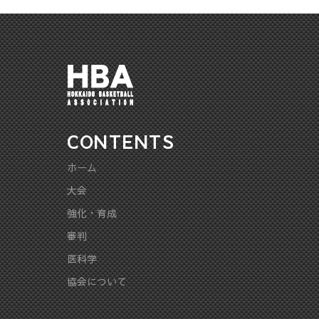
CONTENTS
ホーム
大会
強化・育成
審判
医科学
協会について