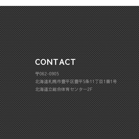
CONTACT
〒062-0905
北海道札幌市豊平区豊平5条11丁目1番1号
北海道立総合体育センター2F