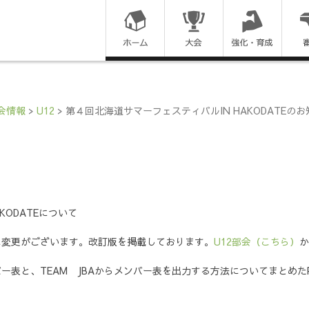
コ
ン
テ
ン
会情報
>
U12
>
第４回北海道サマーフェスティバルIN HAKODATEの
ツ
に
ス
KODATEについて
キ
に変更がございます。改訂版を掲載しております。
U12部会（こちら）
か
ッ
ー表と、TEAM JBAからメンバー表を出力する方法についてまとめた
プ
す