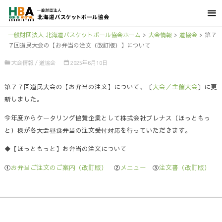
一般財団法人 北海道バスケットボール協会ホーム
>
大会情報
>
道協会
>
第７
７回道民大会の【お弁当の注文（改訂版）】について
大会情報
/
道協会
2025年6月10日
第７７回道民大会の【お弁当の注文】について、〔
大会／主催大会
〕に更
新しました。
今年度からケータリング協賛企業として株式会社プレナス（ほっともっ
と）様が各大会昼食弁当の注文受付対応を行っていただきます。
◆【ほっともっと】お弁当の注文について
①
お弁当ご注文のご案内（改訂版）
②
メニュー
③
注文書（改訂版）