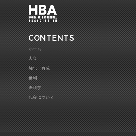
CONTENTS
ホーム
大会
強化・育成
審判
医科学
協会について