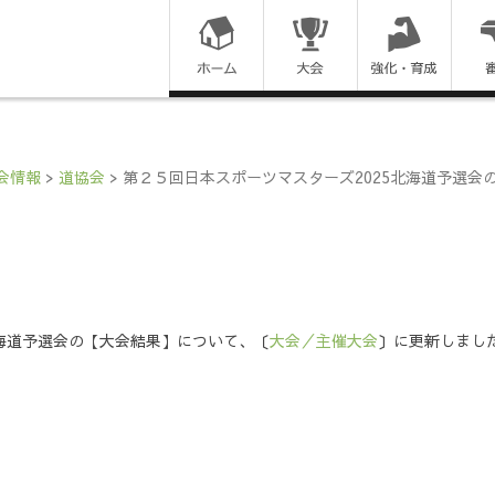
コ
ン
テ
ン
会情報
>
道協会
>
第２５回日本スポーツマスターズ2025北海道予選会
ツ
に
ス
北海道予選会の【大会結果】について、〔
大会／主催大会
〕に更新しまし
キ
ッ
プ
す