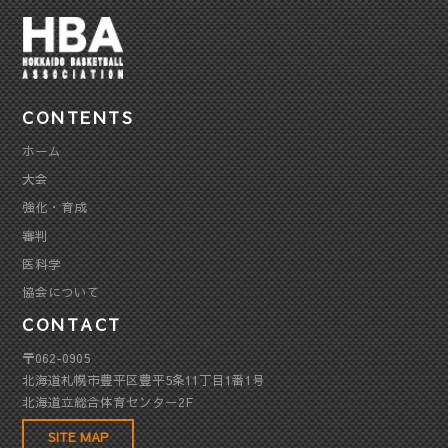
CONTENTS
ホーム
大会
強化・育成
審判
医科学
協会について
CONTACT
〒062-0905
北海道札幌市豊平区豊平5条11丁目1番1号
北海道立総合体育センター2F
SITE MAP