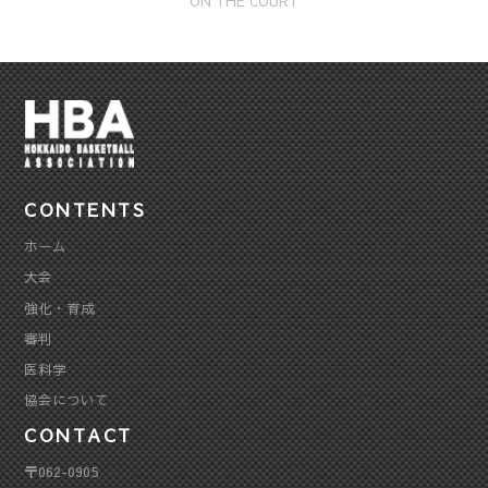
ON THE COURT
CONTENTS
ホーム
大会
強化・育成
審判
医科学
協会について
CONTACT
〒062-0905