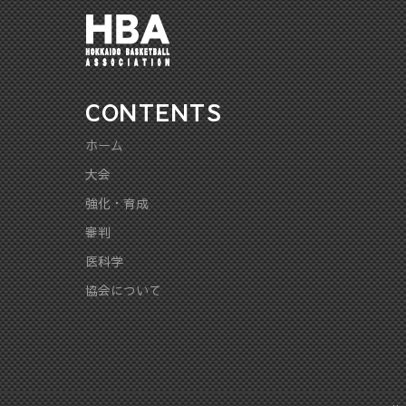
CONTENTS
ホーム
大会
強化・育成
審判
医科学
協会について