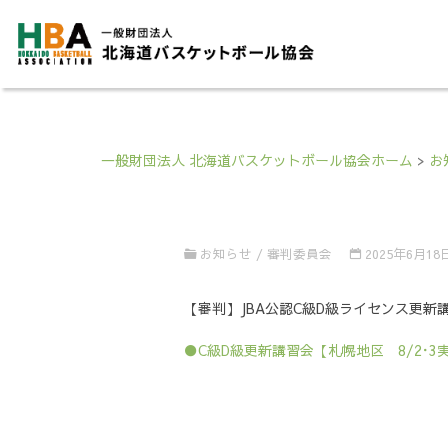
一般財団法人 北海道バスケットボール協会ホーム
>
お
お知らせ
/
審判委員会
2025年6月18
【審判】JBA公認C級D級ライセンス更新講
●C級D級更新講習会【札幌地区 8/2･