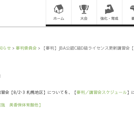
コ
ン
テ
ン
知らせ
>
審判委員会
>
【審判】JBA公認C級D級ライセンス更新講習会【8
ツ
に
日
ス
習会【8/2･3 札幌地区】についてを、【
審判／講習会スケジュール
】
キ
3実施 美香保体育館他】
ッ
プ
す