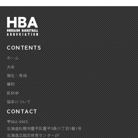
CONTENTS
ホーム
大会
強化・育成
審判
医科学
協会について
CONTACT
〒062-0905
北海道札幌市豊平区豊平5条11丁目1番1号
北海道立総合体育センター2F