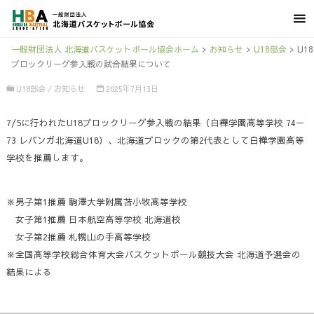
一般財団法人 北海道バスケットボール協会ホーム
>
お知らせ
>
U18部会
>
U18
ブロックリーグ参入戦の試合結果について
U18部会
/
お知らせ
2025年7月13日
7/5に行われたU18ブロックリーグ参入戦の結果（白樺学園高等学校 74－
73 レバンガ北海道U18）、北海道ブロックの第2代表として白樺学園高等
学校を推薦します。
※男子第1推薦 駒澤大学附属苫小牧高等学校
女子第1推薦 日本航空高等学校 北海道校
女子第2推薦 札幌山の手高等学校
※全国高等学校総合体育大会バスケットボール競技大会 北海道予選会の
結果による