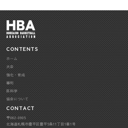
CONTENTS
ホーム
大会
強化・育成
審判
医科学
協会について
CONTACT
〒062-0905
北海道札幌市豊平区豊平5条11丁目1番1号