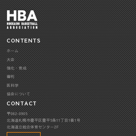
CONTENTS
ホーム
大会
強化・育成
審判
医科学
協会について
CONTACT
〒062-0905
北海道札幌市豊平区豊平5条11丁目1番1号
北海道立総合体育センター2F