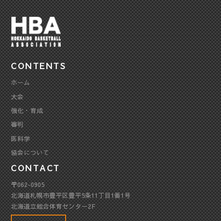
CONTENTS
ホーム
大会
強化・育成
審判
医科学
協会について
CONTACT
〒062-0905
北海道札幌市豊平区豊平5条11丁目1番1号
北海道立総合体育センター2F