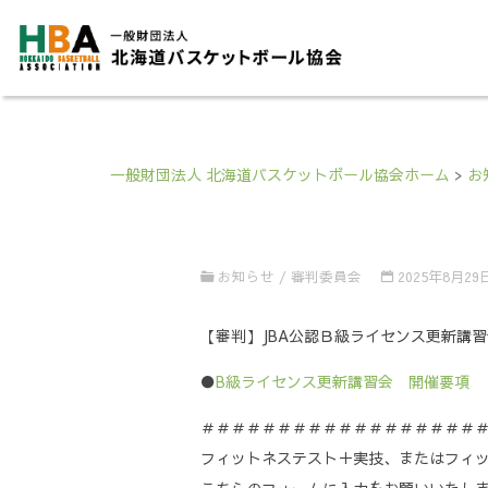
一般財団法人 北海道バスケットボール協会ホーム
>
お
お知らせ
/
審判委員会
2025年8月29
【審判】JBA公認Ｂ級ライセンス更新講習会【
●
B級ライセンス更新講習会 開催要項 【9
＃＃＃＃＃＃＃＃＃＃＃＃＃＃＃＃＃＃
フィットネステスト＋実技、またはフィ