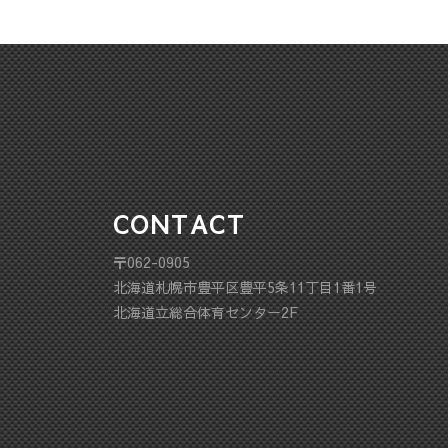
CONTACT
〒062-0905
北海道札幌市豊平区豊平5条11丁目1番1号
北海道立総合体育センター2F