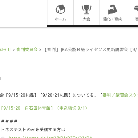
コ
ン
テ
ン
知らせ
>
審判委員会
>
【審判】JBA公認Ｂ級ライセンス更新講習会【9/15
ツ
に
日
ス
9/15･20札幌】【9/20･21札幌】についてを、【
審判／講習会スケ
キ
/15･20 白石区体育館】（申込締切 9/1）
ッ
＃＃＃＃＃
プ
ットネステストのみを受講する方は
す