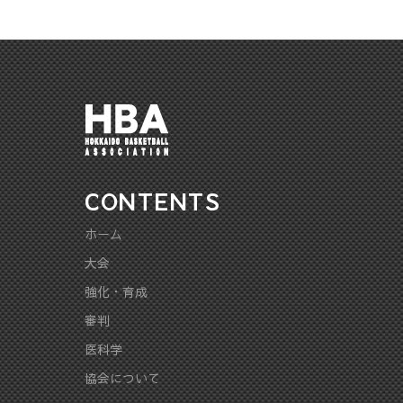
CONTENTS
ホーム
大会
強化・育成
審判
医科学
協会について