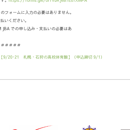
ます。
https://forms.gle/orfVbRJeB7EsfXMPA
る
らのフォームに入力の必要はありません。
支払いください。
 JBA での申し込み・支払いの必要はあ
＃＃＃＃＃＃
/20･21 札幌・石狩の高校体育館】（申込締切 9/1）