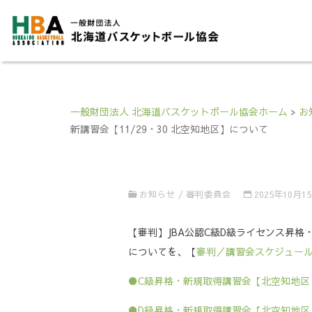
一般財団法人 北海道バスケットボール協会ホーム
>
お
新講習会【11/29・30 北空知地区】について
お知らせ
/
審判委員会
2025年10月1
【審判】JBA公認C級D級ライセンス昇格・
についてを、【
審判／講習会スケジュー
●C級昇格・新規取得講習会【北空知地区 
●D級昇格・新規取得講習会【北空知地区 