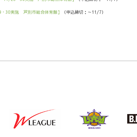
る
29・30実施 芦別市総合体育館】
（申込締切：～11/7）