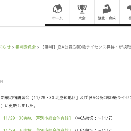
コ
ン
テ
ン
知らせ
>
審判委員会
>
【審判】JBA公認C級D級ライセンス昇格・新規取得
ツ
に
ス
5日
キ
新規取得講習会【11/29・30 北空知地区】及びJBA公認C級D級ライセン
ッ
ル
】に更新しました。
プ
11/29・30実施 芦別市総合体育館】
（申込締切：～11/7）
す
11/29・30実施 芦別市総合体育館】
（申込締切：～11/7）