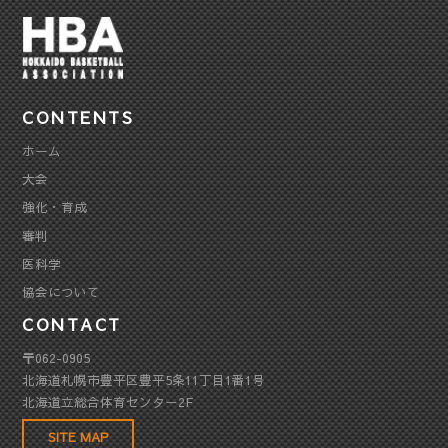
CONTENTS
ホーム
大会
強化・育成
審判
医科学
協会について
CONTACT
〒062-0905
北海道札幌市豊平区豊平5条11丁目1番1号
北海道立総合体育センター2F
SITE MAP