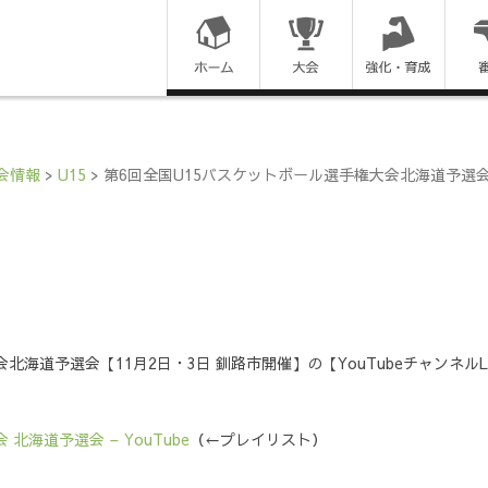
コ
ン
テ
ン
会情報
>
U15
>
第6回全国U15バスケットボール選手権大会北海道予選会【1
ツ
に
ス
キ
北海道予選会【11月2日・3日 釧路市開催】の【YouTubeチャンネル
ッ
プ
北海道予選会 – YouTube
（←プレイリスト）
す