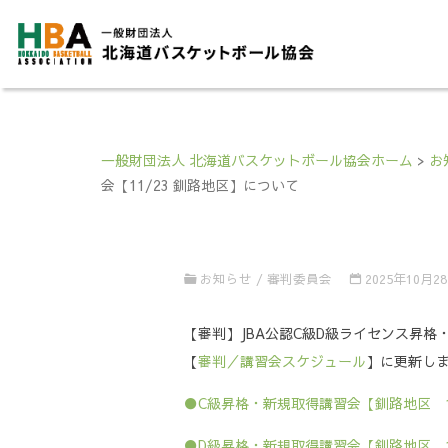
一般財団法人 北海道バスケットボール協会ホーム
>
お
会【11/23 釧路地区】について
お知らせ
/
審判委員会
2025年10月2
【審判】JBA公認C級D級ライセンス昇格・
【
審判／講習会スケジュール
】に更新し
●C級昇格・新規取得講習会【釧路地区 1
●D級昇格・新規取得講習会【釧路地区 1