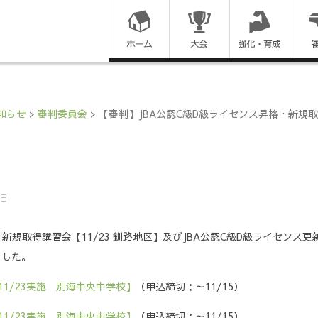
コ
ン
テ
ン
知らせ
>
審判委員会
>
【審判】JBA公認C級D級ライセンス昇格・新規取
ツ
に
ス
8日
キ
新規取得講習会【11/23 釧路地区】及びJBA公認C級D級ライセンス更
ッ
ました。
プ
1/23実施 別海中央中学校】
（申込締切：～11/15）
す
1/23実施 別海中央中学校】
（申込締切：～11/15）