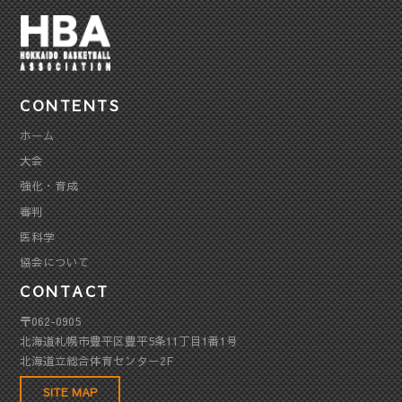
CONTENTS
ホーム
大会
強化・育成
審判
医科学
協会について
CONTACT
〒062-0905
北海道札幌市豊平区豊平5条11丁目1番1号
北海道立総合体育センター2F
SITE MAP