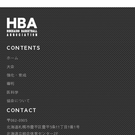
CONTENTS
ホーム
大会
強化・育成
審判
医科学
協会について
CONTACT
〒062-0905
北海道札幌市豊平区豊平5条11丁目1番1号
北海道立総合体育センター2F