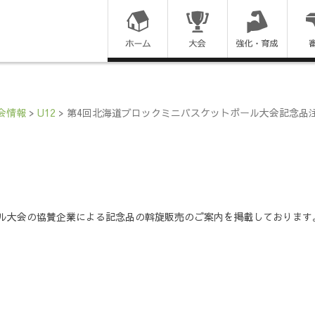
コ
ン
テ
ン
会情報
>
U12
>
第4回北海道ブロックミニバスケットボール大会記念品
ツ
に
ス
ル大会の協賛企業による記念品の斡旋販売のご案内を掲載しております
キ
ッ
プ
す