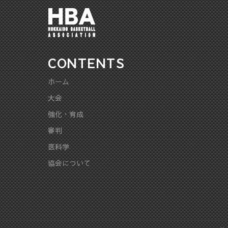
CONTENTS
ホーム
大会
強化・育成
審判
医科学
協会について