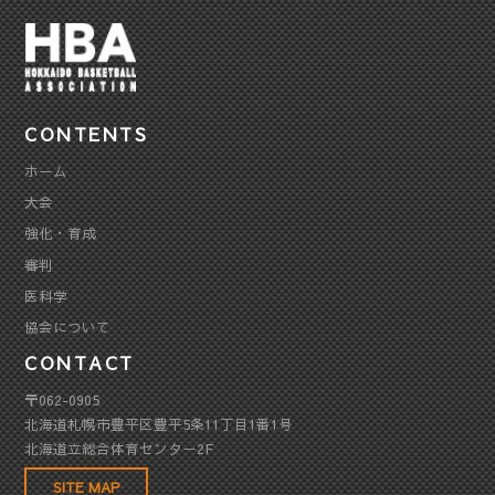
CONTENTS
ホーム
大会
強化・育成
審判
医科学
協会について
CONTACT
〒062-0905
北海道札幌市豊平区豊平5条11丁目1番1号
北海道立総合体育センター2F
SITE MAP