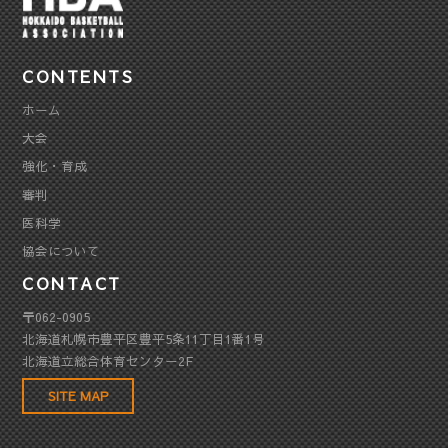
CONTENTS
ホーム
大会
強化・育成
審判
医科学
協会について
CONTACT
〒062-0905
北海道札幌市豊平区豊平5条11丁目1番1号
北海道立総合体育センター2F
SITE MAP