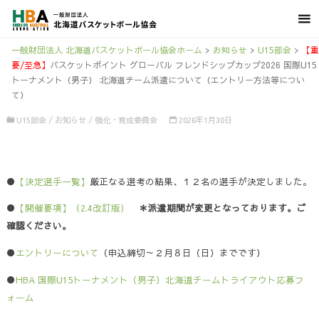
一般財団法人 北海道バスケットボール協会ホーム
>
お知らせ
>
U15部会
>
【重
要/至急】
バスケットポイント グローバル フレンドシップカップ2026 国際U15
トーナメント（男子） 北海道チーム派遣について（エントリー方法等につい
て）
U15部会
/
お知らせ
/
強化・育成委員会
2026年1月30日
●
【決定選手一覧】
厳正なる選考の結果、１２名の選手が決定しました。
●
【開催要項】（2.4改訂版）
＊派遣期間が変更となっております。ご
確認ください。
●
エントリーについて
（申込締切～２月８日（日）までです）
●
HBA 国際U15トーナメント（男子）北海道チームトライアウト応募フ
ォーム