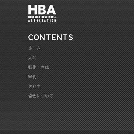
CONTENTS
ホーム
大会
強化・育成
審判
医科学
協会について