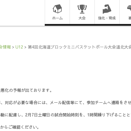
コ
ン
テ
ン
会情報
>
U12
>
第4回北海道ブロックミニバスケットボール大会道北大
ツ
に
ス
候悪化の予報が出ております。
キ
等、対応が必要な場合には、メール配信等にて、参加チームへ連絡をさ
ッ
動に配慮し、2月7日土曜日の試合開始時刻を、1時間繰り下げることと
プ
からご確認ください。
す