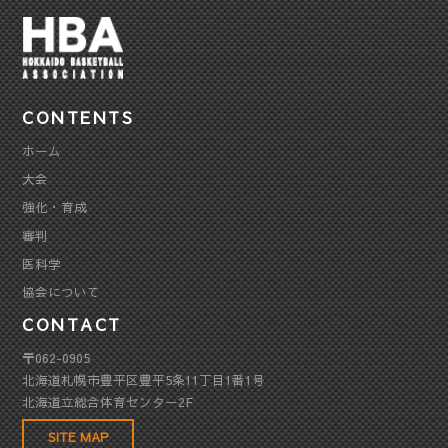
CONTENTS
ホーム
大会
強化・育成
審判
医科学
協会について
CONTACT
〒062-0905
北海道札幌市豊平区豊平5条11丁目1番1号
北海道立総合体育センター2F
SITE MAP