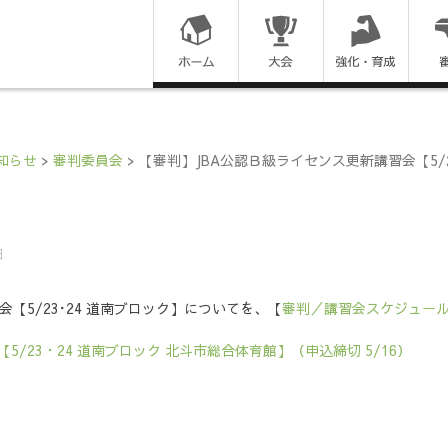
コ
ン
テ
ン
知らせ
>
審判委員会
>
【審判】JBA公認Ｂ級ライセンス更新講習会【5/2
ツ
に
日
ス
【5/23･24 道南ブロック】についてを、【
審判／講習会スケジュー
キ
/23・24 道南ブロック 北斗市総合体育館】（申込締切 5/16）
ッ
プ
す