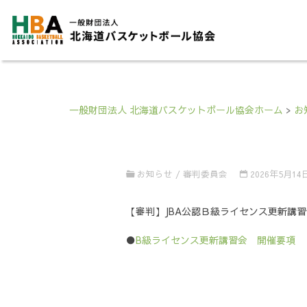
一般財団法人 北海道バスケットボール協会ホーム
>
お
お知らせ
/
審判委員会
2026年5月14
【審判】JBA公認Ｂ級ライセンス更新講習会
●
B級ライセンス更新講習会 開催要項 【5