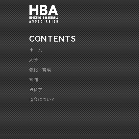
CONTENTS
ホーム
大会
強化・育成
審判
医科学
協会について