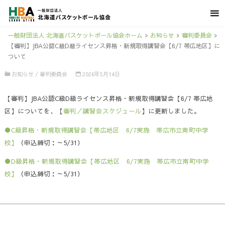
一般財団法人 北海道バスケットボール協会ホーム
>
お知らせ
>
審判委員会
>
【審判】JBA公認C級D級ライセンス昇格・新規取得講習会【6/7 帯広地区】に
ついて
お知らせ
/
審判委員会
2026年5月14日
【審判】JBA公認C級D級ライセンス昇格・新規取得講習会【6/7 帯広地
区】についてを、【
審判／講習会スケジュール
】に更新しました。
●C級昇格・新規取得講習会【帯広地区 6/7実施 帯広市立南町中学
校】
（申込締切：～5/31）
●D級昇格・新規取得講習会【帯広地区 6/7実施 帯広市立南町中学
校】
（申込締切：～5/31）