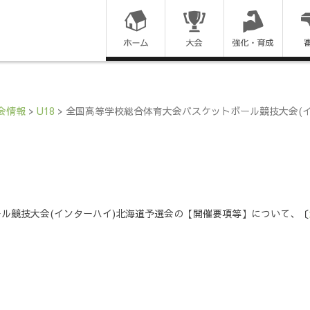
コ
ン
テ
ン
会情報
>
U18
>
全国高等学校総合体育大会バスケットボール競技大会(
ツ
に
ス
ル競技大会(インターハイ)北海道予選会の【開催要項等】について、〔
キ
ッ
プ
す