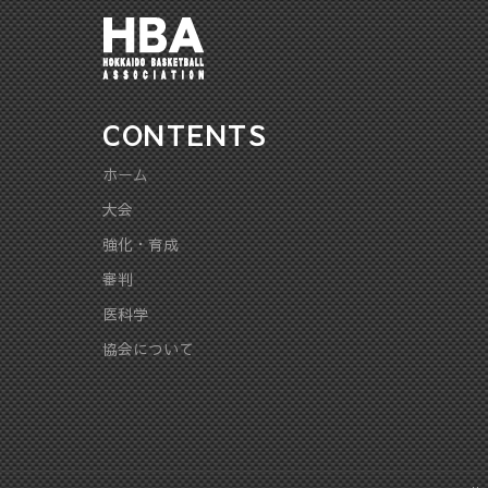
CONTENTS
ホーム
大会
強化・育成
審判
医科学
協会について