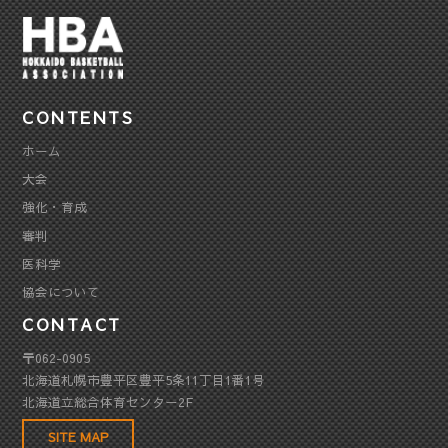
CONTENTS
ホーム
大会
強化・育成
審判
医科学
協会について
CONTACT
〒062-0905
北海道札幌市豊平区豊平5条11丁目1番1号
北海道立総合体育センター2F
SITE MAP